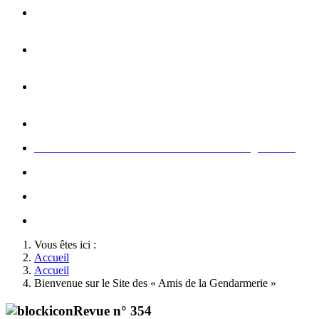
Opération carte de Noël : rencontre entre les enfants et les
gendarme
s
Rallumage de la flamme du Soldat Inconnu à l'Arc de
Triomphe à l'occasion du congrès
Concert de la Garde Républicaine à l'occasion du congrès
2022
Rallumage de la flamme à l'occasion du congrès 2022
Honneurs au Soldat Inconnu à l'occasion du congrès 2026
Soutien au championnat de France militaire de judo
Le conseil d'administration des Amis de la Gendarmerie
Activté associative d'un comité
Vous êtes ici :
Accueil
Accueil
Bienvenue sur le Site des « Amis de la Gendarmerie »
Revue n° 354