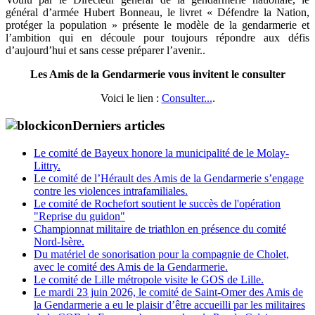
général d’armée Hubert Bonneau, le livret « Défendre la Nation,
protéger la population » présente le modèle de la gendarmerie et
l’ambition qui en découle pour toujours répondre aux défis
d’aujourd’hui et sans cesse préparer l’avenir..
Les Amis de la Gendarmerie vous invitent le consulter
Voici le lien :
Consulter...
.
Derniers articles
Le comité de Bayeux honore la municipalité de le Molay-
Littry.
Le comité de l’Hérault des Amis de la Gendarmerie s’engage
contre les violences intrafamiliales.
Le comité de Rochefort soutient le succès de l'opération
"Reprise du guidon"
Championnat militaire de triathlon en présence du comité
Nord-Isère.
Du matériel de sonorisation pour la compagnie de Cholet,
avec le comité des Amis de la Gendarmerie.
Le comité de Lille métropole visite le GOS de Lille.
Le mardi 23 juin 2026, le comité de Saint-Omer des Amis de
la Gendarmerie a eu le plaisir d’être accueilli par les militaires