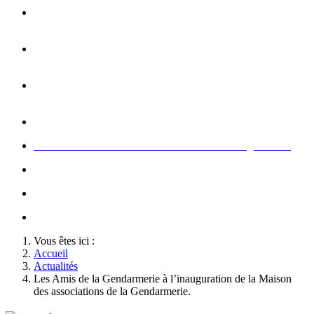
Opération carte de Noël : rencontre entre les enfants et les
gendarme
s
Rallumage de la flamme du Soldat Inconnu à l'Arc de
Triomphe à l'occasion du congrès
Concert de la Garde Républicaine à l'occasion du congrès
2022
Rallumage de la flamme à l'occasion du congrès 2022
Honneurs au Soldat Inconnu à l'occasion du congrès 2026
Soutien au championnat de France militaire de judo
Le conseil d'administration des Amis de la Gendarmerie
Activté associative d'un comité
Vous êtes ici :
Accueil
Actualités
Les Amis de la Gendarmerie à l’inauguration de la Maison
des associations de la Gendarmerie.