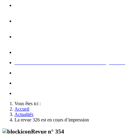
Opération carte de Noël : rencontre entre les enfants et les
gendarme
s
Rallumage de la flamme du Soldat Inconnu à l'Arc de
Triomphe à l'occasion du congrès
Concert de la Garde Républicaine à l'occasion du congrès
2022
Rallumage de la flamme à l'occasion du congrès 2022
Honneurs au Soldat Inconnu à l'occasion du congrès 2026
Soutien au championnat de France militaire de judo
Le conseil d'administration des Amis de la Gendarmerie
Activté associative d'un comité
Vous êtes ici :
Accueil
Actualités
La revue 326 est en cours d’impression
Revue n° 354