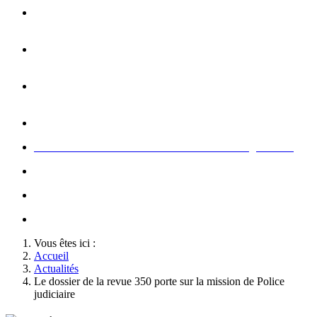
Opération carte de Noël : rencontre entre les enfants et les
gendarme
s
Rallumage de la flamme du Soldat Inconnu à l'Arc de
Triomphe à l'occasion du congrès
Concert de la Garde Républicaine à l'occasion du congrès
2022
Rallumage de la flamme à l'occasion du congrès 2022
Honneurs au Soldat Inconnu à l'occasion du congrès 2026
Soutien au championnat de France militaire de judo
Le conseil d'administration des Amis de la Gendarmerie
Activté associative d'un comité
Vous êtes ici :
Accueil
Actualités
Le dossier de la revue 350 porte sur la mission de Police
judiciaire