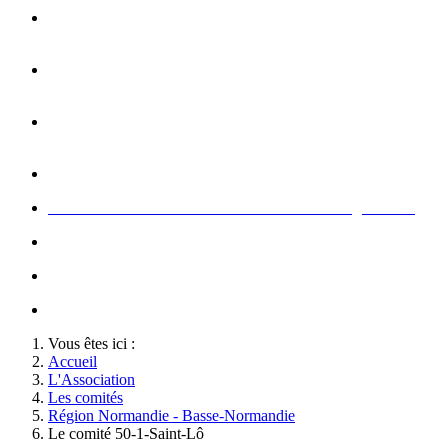
Opération carte de Noël : rencontre entre les enfants et les
gendarme
s
Rallumage de la flamme du Soldat Inconnu à l'Arc de
Triomphe à l'occasion du congrès
Concert de la Garde Républicaine à l'occasion du congrès
2022
Rallumage de la flamme à l'occasion du congrès 2022
Honneurs au Soldat Inconnu à l'occasion du congrès 2026
Soutien au championnat de France militaire de judo
Le conseil d'administration des Amis de la Gendarmerie
Activté associative d'un comité
Vous êtes ici :
Accueil
L'Association
Les comités
Région Normandie - Basse-Normandie
Le comité 50-1-Saint-Lô