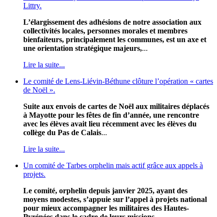
Littry.
L’élargissement des adhésions de notre association aux
collectivités locales, personnes morales et membres
bienfaiteurs, principalement les communes, est un axe et
une orientation stratégique majeurs,
...
Lire la suite...
Le comité de Lens-Liévin-Béthune clôture l’opération « cartes
de Noël ».
Suite aux envois de cartes de Noël aux militaires déplacés
à Mayotte pour les fêtes de fin d’année, une rencontre
avec les élèves avait lieu récemment avec les élèves du
collège du Pas de Calais
...
Lire la suite...
Un comité de Tarbes orphelin mais actif grâce aux appels à
projets.
Le comité, orphelin depuis janvier 2025, ayant des
moyens modestes, s’appuie sur l’appel à projets national
pour mieux accompagner les militaires des Hautes-
Pyrénées dans le cadre de leurs missions,
...