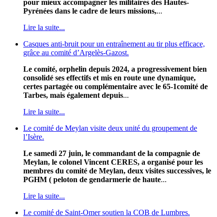
pour mieux accompagner les militaires des Hautes-
Pyrénées dans le cadre de leurs missions,
...
Lire la suite...
Casques anti-bruit pour un entraînement au tir plus efficace,
grâce au comité d’Argelès-Gazost.
Le comité, orphelin depuis 2024, a progressivement bien
consolidé ses effectifs et mis en route une dynamique,
certes partagée ou complémentaire avec le 65-1comité de
Tarbes, mais également depuis
...
Lire la suite...
Le comité de Meylan visite deux unité du groupement de
l’Isère.
Le samedi 27 juin, le commandant de la compagnie de
Meylan, le colonel Vincent CERES, a organisé pour les
membres du comité de Meylan, deux visites successives, le
PGHM ( peloton de gendarmerie de haute
...
Lire la suite...
Le comité de Saint-Omer soutien la COB de Lumbres.