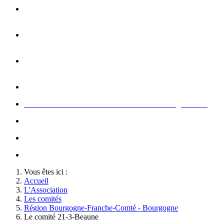
Opération carte de Noël : rencontre entre les enfants et les
gendarme
s
Rallumage de la flamme du Soldat Inconnu à l'Arc de
Triomphe à l'occasion du congrès
Concert de la Garde Républicaine à l'occasion du congrès
2022
Rallumage de la flamme à l'occasion du congrès 2022
Honneurs au Soldat Inconnu à l'occasion du congrès 2026
Soutien au championnat de France militaire de judo
Le conseil d'administration des Amis de la Gendarmerie
Activté associative d'un comité
Vous êtes ici :
Accueil
L'Association
Les comités
Région Bourgogne-Franche-Comté - Bourgogne
Le comité 21-3-Beaune