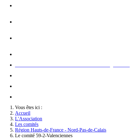
Opération carte de Noël : rencontre entre les enfants et les
gendarme
s
Rallumage de la flamme du Soldat Inconnu à l'Arc de
Triomphe à l'occasion du congrès
Concert de la Garde Républicaine à l'occasion du congrès
2022
Rallumage de la flamme à l'occasion du congrès 2022
Honneurs au Soldat Inconnu à l'occasion du congrès 2026
Soutien au championnat de France militaire de judo
Le conseil d'administration des Amis de la Gendarmerie
Activté associative d'un comité
Vous êtes ici :
Accueil
L'Association
Les comités
Région Hauts-de-France - Nord-Pas-de-Calais
Le comité 59-2-Valenciennes