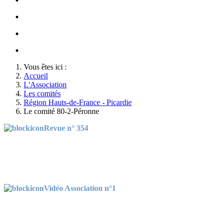
Honneurs au Soldat Inconnu à l'occasion du congrès 2022
Opération cartes de Noël au profit des gendarmes déplacés
Championnats de France militaires de Judo 2022
Vous êtes ici :
Accueil
L'Association
Les comités
Région Hauts-de-France - Picardie
Le comité 80-2-Péronne
Revue n° 354
Vidéo Association n°1