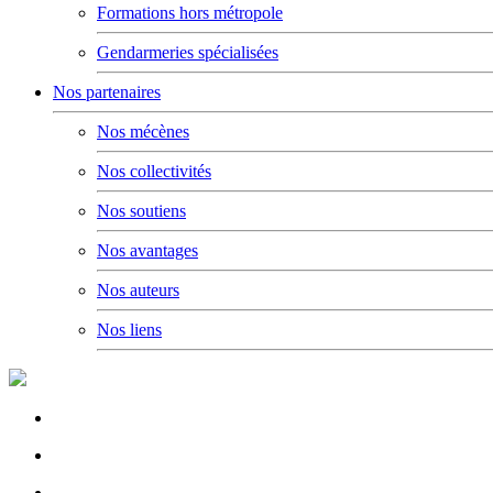
Formations hors métropole
Gendarmeries spécialisées
Nos partenaires
Nos mécènes
Nos collectivités
Nos soutiens
Nos avantages
Nos auteurs
Nos liens
Rallumage de la flamme du Soldat Inconnu à l'Arc de Triomphe
Concert de la Garde Républicaine à l'occasion du congrès 2022
Rallumage de la flamme à l'occasion du congrès 2022