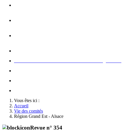
Opération carte de Noël : rencontre entre les enfants et les
gendarme
s
Rallumage de la flamme du Soldat Inconnu à l'Arc de
Triomphe à l'occasion du congrès
Concert de la Garde Républicaine à l'occasion du congrès
2022
Rallumage de la flamme à l'occasion du congrès 2022
Honneurs au Soldat Inconnu à l'occasion du congrès 2026
Soutien au championnat de France militaire de judo
Le conseil d'administration des Amis de la Gendarmerie
Activté associative d'un comité
Vous êtes ici :
Accueil
Vie des comités
Région Grand Est - Alsace
Revue n° 354