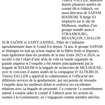
Thierry FALLER, adhérent
depuis plusieurs années du
comité 68-4-Altkirch, est
aussi directeur de SAPAM
RIXHEIM. Il dirige 63
employés sur le site de
Mulhouse, maillon d’un
groupe installé aussi à
STRASBOURG,
BESANÇON, CHALON
SUR SAÔNE et SAINT-ANDIOL. Pilier de l’industrie
agroalimentaire dans le Grand Est depuis 74 ans, le groupe SAPAM
se distingue en tant qu’acteur majeur de la filière fruits et légumes,
mais également dans les produits de la mer. Entre 2023 et 2024, sa
société a fait l’objet d’une série de vols en bande organisée de
grande ampleur et l’enquête a été menée principalement par la
brigade de RIXHEIM et la brigade de recherches de MULHOUSE,
avec le concours d’autres unités de la compagnie D’ALTKIRCH.
Thierry FALLER a apprécié la collaboration et l’efficacité des
différents services de la gendarmerie, qui ont permis de résoudre
l’enquête dans les meilleurs délais et renforcé ses excellentes
relations avec sa brigade de proximité. Ce contexte l’a naturellement
amené à vouloir aider le comité d’Altkirch pour ses actions de
soutien à la Gendarmerie, en s’engageant comme membre mécène.