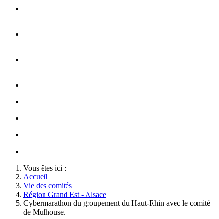
Opération carte de Noël : rencontre entre les enfants et les
gendarme
s
Rallumage de la flamme du Soldat Inconnu à l'Arc de
Triomphe à l'occasion du congrès
Concert de la Garde Républicaine à l'occasion du congrès
2022
Rallumage de la flamme à l'occasion du congrès 2022
Honneurs au Soldat Inconnu à l'occasion du congrès 2026
Soutien au championnat de France militaire de judo
Le conseil d'administration des Amis de la Gendarmerie
Activté associative d'un comité
Vous êtes ici :
Accueil
Vie des comités
Région Grand Est - Alsace
Cybermarathon du groupement du Haut-Rhin avec le comité
de Mulhouse.