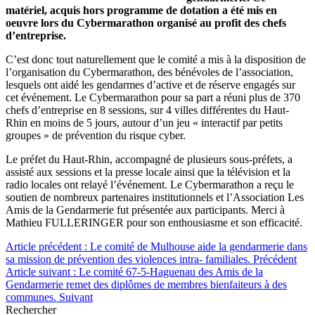
matériel, acquis hors programme de dotation a été mis en
oeuvre lors du Cybermarathon organisé au profit des chefs
d’entreprise.
C’est donc tout naturellement que le comité a mis à la disposition de
l’organisation du Cybermarathon, des bénévoles de l’association,
lesquels ont aidé les gendarmes d’active et de réserve engagés sur
cet événement. Le Cybermarathon pour sa part a réuni plus de 370
chefs d’entreprise en 8 sessions, sur 4 villes différentes du Haut-
Rhin en moins de 5 jours, autour d’un jeu « interactif par petits
groupes » de prévention du risque cyber.
Le préfet du Haut-Rhin, accompagné de plusieurs sous-préfets, a
assisté aux sessions et la presse locale ainsi que la télévision et la
radio locales ont relayé l’événement. Le Cybermarathon a reçu le
soutien de nombreux partenaires institutionnels et l’Association Les
Amis de la Gendarmerie fut présentée aux participants. Merci à
Mathieu FULLERINGER pour son enthousiasme et son efficacité.
Article précédent : Le comité de Mulhouse aide la gendarmerie dans
sa mission de prévention des violences intra- familiales.
Précédent
Article suivant : Le comité 67-5-Haguenau des Amis de la
Gendarmerie remet des diplômes de membres bienfaiteurs à des
communes.
Suivant
Rechercher