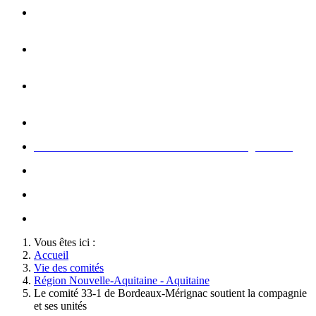
Opération carte de Noël : rencontre entre les enfants et les
gendarme
s
Rallumage de la flamme du Soldat Inconnu à l'Arc de
Triomphe à l'occasion du congrès
Concert de la Garde Républicaine à l'occasion du congrès
2022
Rallumage de la flamme à l'occasion du congrès 2022
Honneurs au Soldat Inconnu à l'occasion du congrès 2026
Soutien au championnat de France militaire de judo
Le conseil d'administration des Amis de la Gendarmerie
Activté associative d'un comité
Vous êtes ici :
Accueil
Vie des comités
Région Nouvelle-Aquitaine - Aquitaine
Le comité 33-1 de Bordeaux-Mérignac soutient la compagnie
et ses unités