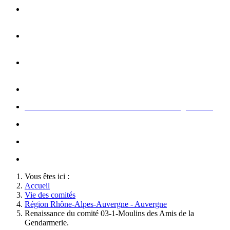
Opération carte de Noël : rencontre entre les enfants et les
gendarme
s
Rallumage de la flamme du Soldat Inconnu à l'Arc de
Triomphe à l'occasion du congrès
Concert de la Garde Républicaine à l'occasion du congrès
2022
Rallumage de la flamme à l'occasion du congrès 2022
Honneurs au Soldat Inconnu à l'occasion du congrès 2026
Soutien au championnat de France militaire de judo
Le conseil d'administration des Amis de la Gendarmerie
Activté associative d'un comité
Vous êtes ici :
Accueil
Vie des comités
Région Rhône-Alpes-Auvergne - Auvergne
Renaissance du comité 03-1-Moulins des Amis de la
Gendarmerie.