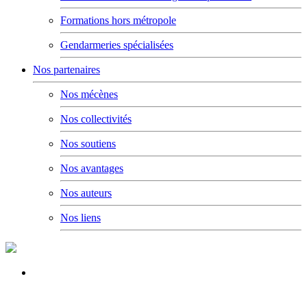
Formations hors métropole
Gendarmeries spécialisées
Nos partenaires
Nos mécènes
Nos collectivités
Nos soutiens
Nos avantages
Nos auteurs
Nos liens
Rallumage de la flamme du Soldat Inconnu à l'Arc de
Triomphe à l'occasion du congrès 2022