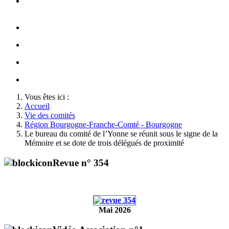
Concert de la Garde Républicaine à l'occasion du congrès
2022
Rallumage de la flamme à l'occasion du congrès 2022
Honneurs au Soldat Inconnu à l'occasion du congrès 2022
Opération cartes de Noël au profit des gendarmes déplacés
Championnats de France militaires de Judo 2022
Vous êtes ici :
Accueil
Vie des comités
Région Bourgogne-Franche-Comté - Bourgogne
Le bureau du comité de l’Yonne se réunit sous le signe de la
Mémoire et se dote de trois délégués de proximité
Revue n° 354
Mai 2026