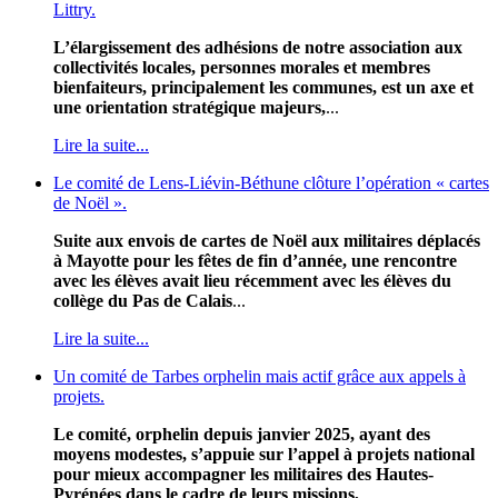
Littry.
L’élargissement des adhésions de notre association aux
collectivités locales, personnes morales et membres
bienfaiteurs, principalement les communes, est un axe et
une orientation stratégique majeurs,
...
Lire la suite...
Le comité de Lens-Liévin-Béthune clôture l’opération « cartes
de Noël ».
Suite aux envois de cartes de Noël aux militaires déplacés
à Mayotte pour les fêtes de fin d’année, une rencontre
avec les élèves avait lieu récemment avec les élèves du
collège du Pas de Calais
...
Lire la suite...
Un comité de Tarbes orphelin mais actif grâce aux appels à
projets.
Le comité, orphelin depuis janvier 2025, ayant des
moyens modestes, s’appuie sur l’appel à projets national
pour mieux accompagner les militaires des Hautes-
Pyrénées dans le cadre de leurs missions,
...