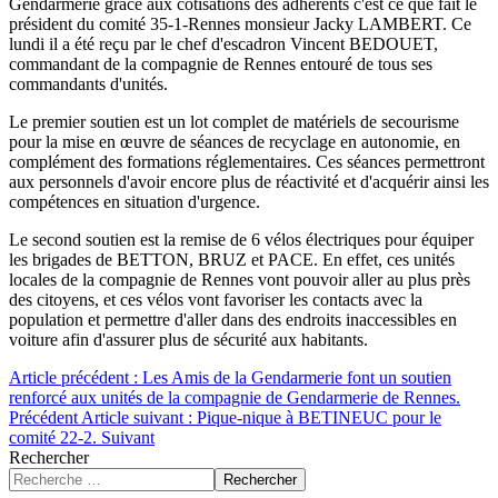
Gendarmerie grâce aux cotisations des adhérents c'est ce que fait le
président du comité 35-1-Rennes monsieur Jacky LAMBERT. Ce
lundi il a été reçu par le chef d'escadron Vincent BEDOUET,
commandant de la compagnie de Rennes entouré de tous ses
commandants d'unités.
Le premier soutien est un lot complet de matériels de secourisme
pour la mise en œuvre de séances de recyclage en autonomie, en
complément des formations réglementaires. Ces séances permettront
aux personnels d'avoir encore plus de réactivité et d'acquérir ainsi les
compétences en situation d'urgence.
Le second soutien est la remise de 6 vélos électriques pour équiper
les brigades de BETTON, BRUZ et PACE. En effet, ces unités
locales de la compagnie de Rennes vont pouvoir aller au plus près
des citoyens, et ces vélos vont favoriser les contacts avec la
population et permettre d'aller dans des endroits inaccessibles en
voiture afin d'assurer plus de sécurité aux habitants.
Article précédent : Les Amis de la Gendarmerie font un soutien
renforcé aux unités de la compagnie de Gendarmerie de Rennes.
Précédent
Article suivant : Pique-nique à BETINEUC pour le
comité 22-2.
Suivant
Rechercher
Rechercher