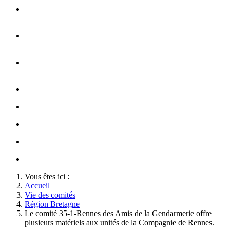
Opération carte de Noël : rencontre entre les enfants et les
gendarme
s
Rallumage de la flamme du Soldat Inconnu à l'Arc de
Triomphe à l'occasion du congrès
Concert de la Garde Républicaine à l'occasion du congrès
2022
Rallumage de la flamme à l'occasion du congrès 2022
Honneurs au Soldat Inconnu à l'occasion du congrès 2026
Soutien au championnat de France militaire de judo
Le conseil d'administration des Amis de la Gendarmerie
Activté associative d'un comité
Vous êtes ici :
Accueil
Vie des comités
Région Bretagne
Le comité 35-1-Rennes des Amis de la Gendarmerie offre
plusieurs matériels aux unités de la Compagnie de Rennes.