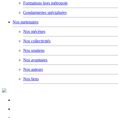
Formations hors métropole
Gendarmeries spécialisées
Nos partenaires
Nos mécènes
Nos collectivités
Nos soutiens
Nos avantages
Nos auteurs
Nos liens
Rallumage de la flamme du Soldat Inconnu à l'Arc de Triomphe
Concert de la Garde Républicaine à l'occasion du congrès 2022
Rallumage de la flamme à l'occasion du congrès 2022