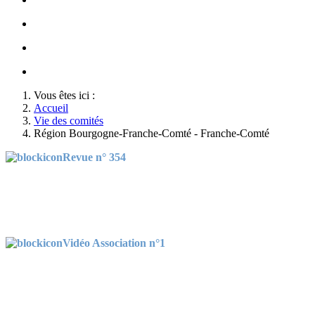
Honneurs au Soldat Inconnu à l'occasion du congrès 2022
Opération cartes de Noël au profit des gendarmes déplacés
Championnats de France militaires de Judo 2022
Vous êtes ici :
Accueil
Vie des comités
Région Bourgogne-Franche-Comté - Franche-Comté
Revue n° 354
Vidéo Association n°1