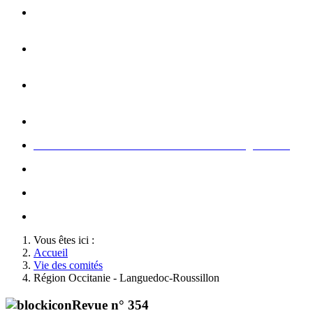
Opération carte de Noël : rencontre entre les enfants et les
gendarme
s
Rallumage de la flamme du Soldat Inconnu à l'Arc de
Triomphe à l'occasion du congrès
Concert de la Garde Républicaine à l'occasion du congrès
2022
Rallumage de la flamme à l'occasion du congrès 2022
Honneurs au Soldat Inconnu à l'occasion du congrès 2026
Soutien au championnat de France militaire de judo
Le conseil d'administration des Amis de la Gendarmerie
Activté associative d'un comité
Vous êtes ici :
Accueil
Vie des comités
Région Occitanie - Languedoc-Roussillon
Revue n° 354