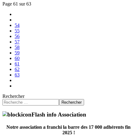
Page 61 sur 63
54
55
56
57
58
59
60
61
62
63
Rechercher
Rechercher
Flash info Association
Notre association a franchi la barre des 17 000 adhérents fin
2025 !