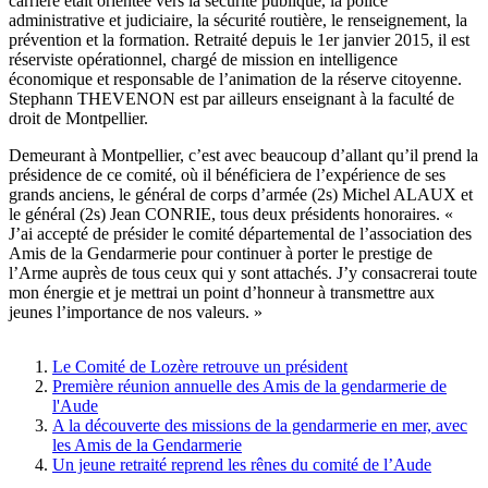
carrière était orientée vers la sécurité publique, la police
administrative et judiciaire, la sécurité routière, le renseignement, la
prévention et la formation. Retraité depuis le 1er janvier 2015, il est
réserviste opérationnel, chargé de mission en intelligence
économique et responsable de l’animation de la réserve citoyenne.
Stephann THEVENON est par ailleurs enseignant à la faculté de
droit de Montpellier.
Demeurant à Montpellier, c’est avec beaucoup d’allant qu’il prend la
présidence de ce comité, où il bénéficiera de l’expérience de ses
grands anciens, le général de corps d’armée (2s) Michel ALAUX et
le général (2s) Jean CONRIE, tous deux présidents honoraires. «
J’ai accepté de présider le comité départemental de l’association des
Amis de la Gendarmerie pour continuer à porter le prestige de
l’Arme auprès de tous ceux qui y sont attachés. J’y consacrerai toute
mon énergie et je mettrai un point d’honneur à transmettre aux
jeunes l’importance de nos valeurs. »
Le Comité de Lozère retrouve un président
Première réunion annuelle des Amis de la gendarmerie de
l'Aude
A la découverte des missions de la gendarmerie en mer, avec
les Amis de la Gendarmerie
Un jeune retraité reprend les rênes du comité de l’Aude