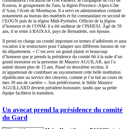
commandera l’escadron de GM Pamiers, la compagnie de GD de
Kourou, le groupement du Tarn, la légion Provence–Alpes-Côte
d’Azur, l’école de Montluçon. Il a servi en administration centrale
notamment au bureau des matériels et fut commandant en second de
l’EOGN puis de la région Midi-Pyrénées. Officier de la légion
d’honneur et de l’ONM, il a été auditeur de l’INHESJ. Âgé de 59
ans, il se retire à BAIXAS, pays de Bernadette, son épouse.
Il prend en charge un comité important en termes d’adhérents et aura
vocation à le restructurer pour l’adapter aux différents bassins de vie
du département. « C’est avec un grand plaisir et beaucoup
d’honneur que je prends la présidence du comité 66 à la suite d’un
grand monsieur en la personne de Maurice AGUILAR, qui l’a
animé durant plus de 15 ans. Passé en deuxième section, il
m’appartenait de contribuer au rayonnement cette belle institution
républicaine au service des citoyens, comme je l’ai fait au cours de
mes 39 ans de carrière ». Son prédécesseur, le fidèle Maurice
AGUILLARD devient président honoraire, tandis que sa petite
équipe facilitera la transition.
Un avocat prend la présidence du comité
du Gard