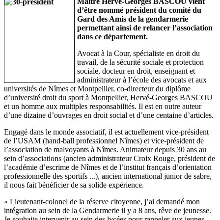
Maitre Hervé-Georges BASCOU vient
d’être nommé président du comité du
Gard des Amis de la gendarmerie
permettant ainsi de relancer l’association
dans ce département.
Avocat à la Cour, spécialiste en droit du
travail, de la sécurité sociale et protection
sociale, docteur en droit, enseignant et
administrateur à l’école des avocats et aux
universités de Nîmes et Montpellier, co-directeur du diplôme
d’université droit du sport à Montpellier, Hervé-Georges BASCOU
et un homme aux multiples responsabilités. Il est en outre auteur
d’une dizaine d’ouvrages en droit social et d’une centaine d’articles.
Engagé dans le monde associatif, il est actuellement vice-président
de l’USAM (hand-ball professionnel Nîmes) et vice-président de
l’association de malvoyants à Nîmes. Animateur depuis 30 ans au
sein d’associations (ancien administrateur Croix Rouge, président de
l’académie d’escrime de Nîmes et de l’institut français d’orientation
professionnelle des sportifs ...), ancien international junior de sabre,
il nous fait bénéficier de sa solide expérience.
« Lieutenant-colonel de la réserve citoyenne, j’ai demandé mon
intégration au sein de la Gendarmerie il y a 8 ans, rêve de jeunesse.
Je souhaite intervenir au sein des lycées pour rappeler aux jeunes