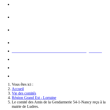
Opération carte de Noël : rencontre entre les enfants et les
gendarme
s
Rallumage de la flamme du Soldat Inconnu à l'Arc de
Triomphe à l'occasion du congrès
Concert de la Garde Républicaine à l'occasion du congrès
2022
Rallumage de la flamme à l'occasion du congrès 2022
Honneurs au Soldat Inconnu à l'occasion du congrès 2026
Soutien au championnat de France militaire de judo
Le conseil d'administration des Amis de la Gendarmerie
Activté associative d'un comité
Vous êtes ici :
Accueil
Vie des comités
Région Grand Est - Lorraine
Le comité des Amis de la Gendarmerie 54-1-Nancy reçu à la
mairie de Ludres.