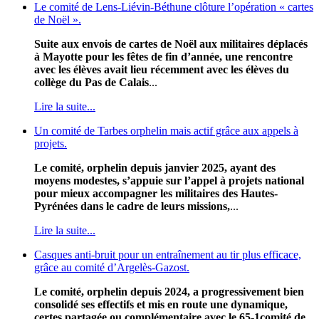
Le comité de Lens-Liévin-Béthune clôture l’opération « cartes
de Noël ».
Suite aux envois de cartes de Noël aux militaires déplacés
à Mayotte pour les fêtes de fin d’année, une rencontre
avec les élèves avait lieu récemment avec les élèves du
collège du Pas de Calais
...
Lire la suite...
Un comité de Tarbes orphelin mais actif grâce aux appels à
projets.
Le comité, orphelin depuis janvier 2025, ayant des
moyens modestes, s’appuie sur l’appel à projets national
pour mieux accompagner les militaires des Hautes-
Pyrénées dans le cadre de leurs missions,
...
Lire la suite...
Casques anti-bruit pour un entraînement au tir plus efficace,
grâce au comité d’Argelès-Gazost.
Le comité, orphelin depuis 2024, a progressivement bien
consolidé ses effectifs et mis en route une dynamique,
certes partagée ou complémentaire avec le 65-1comité de