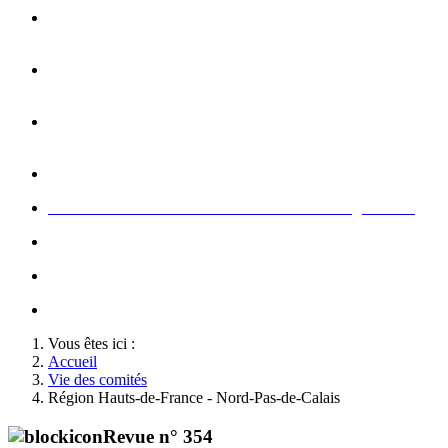
Opération carte de Noël : rencontre entre les enfants et les
gendarme
s
Rallumage de la flamme du Soldat Inconnu à l'Arc de
Triomphe à l'occasion du congrès
Concert de la Garde Républicaine à l'occasion du congrès
2022
Rallumage de la flamme à l'occasion du congrès 2022
Honneurs au Soldat Inconnu à l'occasion du congrès 2026
Soutien au championnat de France militaire de judo
Le conseil d'administration des Amis de la Gendarmerie
Activté associative d'un comité
Vous êtes ici :
Accueil
Vie des comités
Région Hauts-de-France - Nord-Pas-de-Calais
Revue n° 354