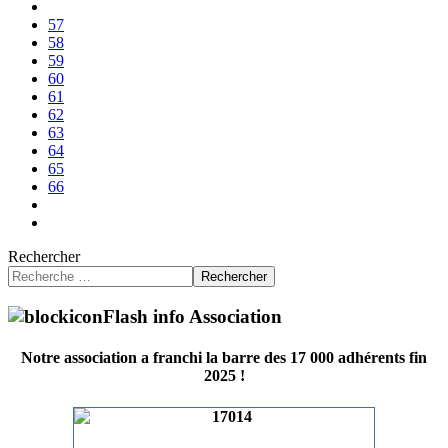
57
58
59
60
61
62
63
64
65
66
Rechercher
Rechercher
Flash info Association
Notre association a franchi la barre des 17 000 adhérents fin
2025 !