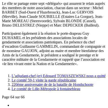
Le rôle se partage entre sept «délégués» qui assurent le relais auprès
des membres de notre association, chacun dans un secteur : Michel
BARBET (Sud-Ouest d’Hazebrouck), Jean-Luc GERVOIS
(Merville), Jean-Claude SOUBIELLE (Estaires La Gorgue), Jean-
Marie MOREAU (Steenvoorde), Sylvain BLONDE (Cassel),
Bruno DELESTREZ (Nieppe) et Marc DEPECKER (Bailleul).
Participaient également à la réunion le porte-drapeau Guy
DUHAMEL et les présidents des associations locales de
gendarmerie et associations patriotiques. En présence du chef
d’escadron Guillaume GAMMELIN, commandant de compagnie et
de monsieur GAUJON, adjoint au maire et membre bienfaiteur des
Amis de la Gendarmerie, le président a souligné le prestige et le
caractère militaire de la Gendarmerie et rappelé que l’association est
«le lien vivant entre la Nation et la Gendarmerie».
L’adjudant-chef (er) Edouard TOMASZEWSKI nous a quitté
Le comité 59-1 visite la garde républicaine
220ème anniversaire de de la bataille de Hondschoote
Le comité de Lille-Métropole à fontainebleau
Page 64 sur 66