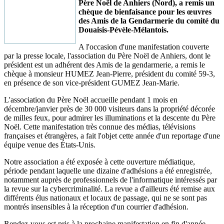
Père Noël de Anhiers (Nord), a remis un
chèque de bienfaisance pour les œuvres
des Amis de la Gendarmerie du comité du
Douaisis-Pévèle-Mélantois.
A l'occasion d'une manifestation couverte
par la presse locale, l'association du Père Noël de Anhiers, dont le
président est un adhérent des Amis de la gendarmerie, a remis le
chèque à monsieur HUMEZ Jean-Pierre, président du comité 59-3,
en présence de son vice-président GUMEZ Jean-Marie.
L'association du Père Noël accueille pendant 1 mois en
décembre/janvier près de 30 000 visiteurs dans la propriété décorée
de milles feux, pour admirer les illuminations et la descente du Père
Noël. Cette manifestation très connue des médias, télévisions
françaises et étrangères, a fait l'objet cette année d'un reportage d'une
équipe venue des États-Unis.
Notre association a été exposée à cette ouverture médiatique,
période pendant laquelle une dizaine d'adhésions a été enregistrée,
notamment auprès de professionnels de l'informatique intéressés par
la revue sur la cybercriminalité. La revue a d'ailleurs été remise aux
différents élus nationaux et locaux de passage, qui ne se sont pas
montrés insensibles à la réception d'un courrier d'adhésion.
Rendez-vous est pris à la prochaine manifestation en fin d'année