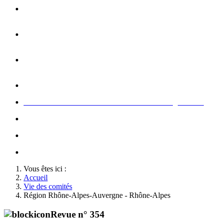
Opération carte de Noël : rencontre entre les enfants et les
gendarme
s
Rallumage de la flamme du Soldat Inconnu à l'Arc de
Triomphe à l'occasion du congrès
Concert de la Garde Républicaine à l'occasion du congrès
2022
Rallumage de la flamme à l'occasion du congrès 2022
Honneurs au Soldat Inconnu à l'occasion du congrès 2026
Soutien au championnat de France militaire de judo
Le conseil d'administration des Amis de la Gendarmerie
Activté associative d'un comité
Vous êtes ici :
Accueil
Vie des comités
Région Rhône-Alpes-Auvergne - Rhône-Alpes
Revue n° 354