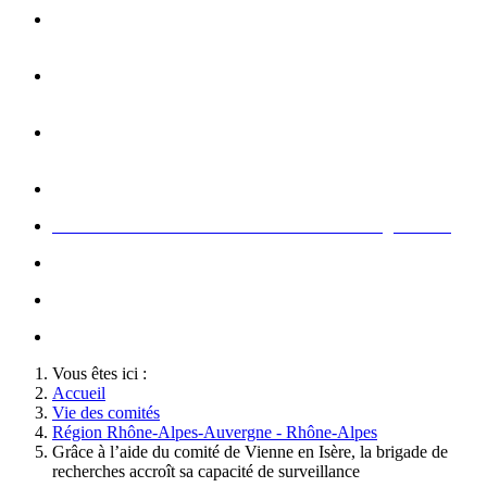
Opération carte de Noël : rencontre entre les enfants et les
gendarme
s
Rallumage de la flamme du Soldat Inconnu à l'Arc de
Triomphe à l'occasion du congrès
Concert de la Garde Républicaine à l'occasion du congrès
2022
Rallumage de la flamme à l'occasion du congrès 2022
Honneurs au Soldat Inconnu à l'occasion du congrès 2026
Soutien au championnat de France militaire de judo
Le conseil d'administration des Amis de la Gendarmerie
Activté associative d'un comité
Vous êtes ici :
Accueil
Vie des comités
Région Rhône-Alpes-Auvergne - Rhône-Alpes
Grâce à l’aide du comité de Vienne en Isère, la brigade de
recherches accroît sa capacité de surveillance