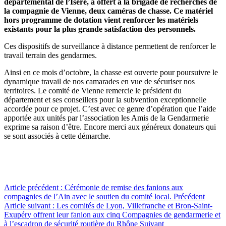
départemental de l’Isère, a offert à la brigade de recherches de
la compagnie de Vienne, deux caméras de chasse. Ce matériel
hors programme de dotation vient renforcer les matériels
existants pour la plus grande satisfaction des personnels.
Ces dispositifs de surveillance à distance permettent de renforcer le
travail terrain des gendarmes.
Ainsi en ce mois d’octobre, la chasse est ouverte pour poursuivre le
dynamique travail de nos camarades en vue de sécuriser nos
territoires. Le comité de Vienne remercie le président du
département et ses conseillers pour la subvention exceptionnelle
accordée pour ce projet. C’est avec ce genre d’opération que l’aide
apportée aux unités par l’association les Amis de la Gendarmerie
exprime sa raison d’être. Encore merci aux généreux donateurs qui
se sont associés à cette démarche.
Article précédent : Cérémonie de remise des fanions aux
compagnies de l’Ain avec le soutien du comité local.
Précédent
Article suivant : Les comités de Lyon, Villefranche et Bron-Saint-
Exupéry offrent leur fanion aux cinq Compagnies de gendarmerie et
à l’escadron de sécurité routière du Rhône
Suivant