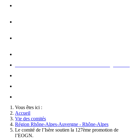
Opération carte de Noël : rencontre entre les enfants et les
gendarme
s
Rallumage de la flamme du Soldat Inconnu à l'Arc de
Triomphe à l'occasion du congrès
Concert de la Garde Républicaine à l'occasion du congrès
2022
Rallumage de la flamme à l'occasion du congrès 2022
Honneurs au Soldat Inconnu à l'occasion du congrès 2026
Soutien au championnat de France militaire de judo
Le conseil d'administration des Amis de la Gendarmerie
Activté associative d'un comité
Vous êtes ici :
Accueil
Vie des comités
Région Rhône-Alpes-Auvergne - Rhône-Alpes
Le comité de l’Isère soutien la 127ème promotion de
l’EOGN.