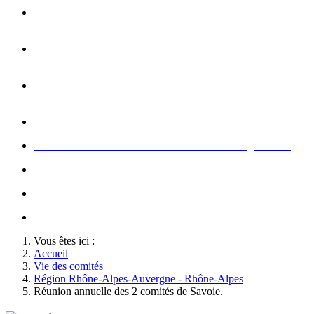
Opération carte de Noël : rencontre entre les enfants et les
gendarme
s
Rallumage de la flamme du Soldat Inconnu à l'Arc de
Triomphe à l'occasion du congrès
Concert de la Garde Républicaine à l'occasion du congrès
2022
Rallumage de la flamme à l'occasion du congrès 2022
Honneurs au Soldat Inconnu à l'occasion du congrès 2026
Soutien au championnat de France militaire de judo
Le conseil d'administration des Amis de la Gendarmerie
Activté associative d'un comité
Vous êtes ici :
Accueil
Vie des comités
Région Rhône-Alpes-Auvergne - Rhône-Alpes
Réunion annuelle des 2 comités de Savoie.