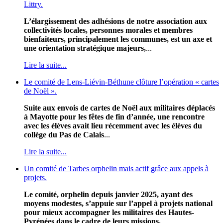
Littry.
L’élargissement des adhésions de notre association aux
collectivités locales, personnes morales et membres
bienfaiteurs, principalement les communes, est un axe et
une orientation stratégique majeurs,
...
Lire la suite...
Le comité de Lens-Liévin-Béthune clôture l’opération « cartes
de Noël ».
Suite aux envois de cartes de Noël aux militaires déplacés
à Mayotte pour les fêtes de fin d’année, une rencontre
avec les élèves avait lieu récemment avec les élèves du
collège du Pas de Calais
...
Lire la suite...
Un comité de Tarbes orphelin mais actif grâce aux appels à
projets.
Le comité, orphelin depuis janvier 2025, ayant des
moyens modestes, s’appuie sur l’appel à projets national
pour mieux accompagner les militaires des Hautes-
Pyrénées dans le cadre de leurs missions,
...