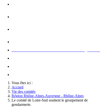
Opération carte de Noël : rencontre entre les enfants et les
gendarme
s
Rallumage de la flamme du Soldat Inconnu à l'Arc de
Triomphe à l'occasion du congrès
Concert de la Garde Républicaine à l'occasion du congrès
2022
Rallumage de la flamme à l'occasion du congrès 2022
Honneurs au Soldat Inconnu à l'occasion du congrès 2026
Soutien au championnat de France militaire de judo
Le conseil d'administration des Amis de la Gendarmerie
Activté associative d'un comité
Vous êtes ici :
Accueil
Vie des comités
Région Rhône-Alpes-Auvergne - Rhône-Alpes
Le comité de Loire-Sud soutient le groupement de
gendarmerie.