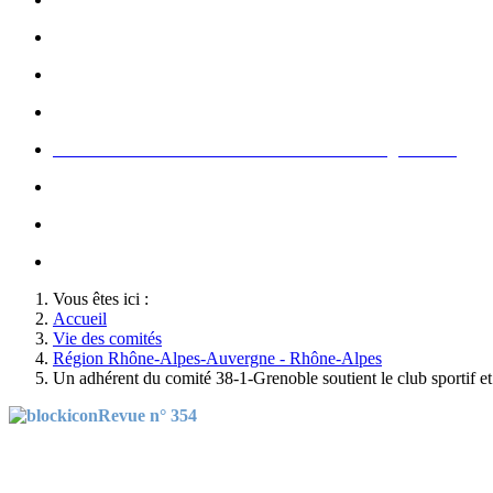
Rallumage de la flamme du Soldat Inconnu à l'Arc de Triomphe
Concert de la Garde Républicaine à l'occasion du congrès 2022
Rallumage de la flamme à l'occasion du congrès 2022
Honneurs au Soldat Inconnu à l'occasion du congrès 2026
Soutien au championnat de France militaire de judo
Le conseil d'administration des Amis de la Gendarmerie
Activté associative d'un comité
Vous êtes ici :
Accueil
Vie des comités
Région Rhône-Alpes-Auvergne - Rhône-Alpes
Un adhérent du comité 38-1-Grenoble soutient le club sportif et
Revue n° 354