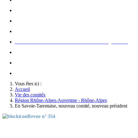
Rallumage de la flamme du Soldat Inconnu à l'Arc de Triomphe
Concert de la Garde Républicaine à l'occasion du congrès 2022
Rallumage de la flamme à l'occasion du congrès 2022
Honneurs au Soldat Inconnu à l'occasion du congrès 2026
Soutien au championnat de France militaire de judo
Le conseil d'administration des Amis de la Gendarmerie
Activté associative d'un comité
Vous êtes ici :
Accueil
Vie des comités
Région Rhône-Alpes-Auvergne - Rhône-Alpes
En Savoie-Tarentaise, nouveau comité, nouveau président
Revue n° 354