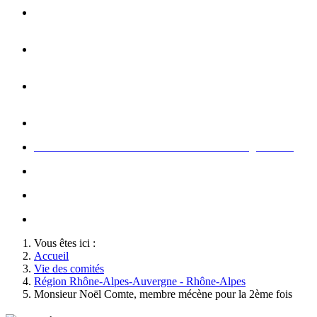
Opération carte de Noël : rencontre entre les enfants et les
gendarme
s
Rallumage de la flamme du Soldat Inconnu à l'Arc de
Triomphe à l'occasion du congrès
Concert de la Garde Républicaine à l'occasion du congrès
2022
Rallumage de la flamme à l'occasion du congrès 2022
Honneurs au Soldat Inconnu à l'occasion du congrès 2026
Soutien au championnat de France militaire de judo
Le conseil d'administration des Amis de la Gendarmerie
Activté associative d'un comité
Vous êtes ici :
Accueil
Vie des comités
Région Rhône-Alpes-Auvergne - Rhône-Alpes
Monsieur Noël Comte, membre mécène pour la 2ème fois