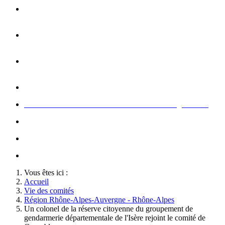
Opération carte de Noël : rencontre entre les enfants et les
gendarme
s
Rallumage de la flamme du Soldat Inconnu à l'Arc de
Triomphe à l'occasion du congrès
Concert de la Garde Républicaine à l'occasion du congrès
2022
Rallumage de la flamme à l'occasion du congrès 2022
Honneurs au Soldat Inconnu à l'occasion du congrès 2026
Soutien au championnat de France militaire de judo
Le conseil d'administration des Amis de la Gendarmerie
Activté associative d'un comité
Vous êtes ici :
Accueil
Vie des comités
Région Rhône-Alpes-Auvergne - Rhône-Alpes
Un colonel de la réserve citoyenne du groupement de
gendarmerie départementale de l'Isère rejoint le comité de