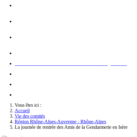
Opération carte de Noël : rencontre entre les enfants et les
gendarme
s
Rallumage de la flamme du Soldat Inconnu à l'Arc de
Triomphe à l'occasion du congrès
Concert de la Garde Républicaine à l'occasion du congrès
2022
Rallumage de la flamme à l'occasion du congrès 2022
Honneurs au Soldat Inconnu à l'occasion du congrès 2026
Soutien au championnat de France militaire de judo
Le conseil d'administration des Amis de la Gendarmerie
Activté associative d'un comité
Vous êtes ici :
Accueil
Vie des comités
Région Rhône-Alpes-Auvergne - Rhône-Alpes
La journée de rentrée des Amis de la Gendarmerie en Isère