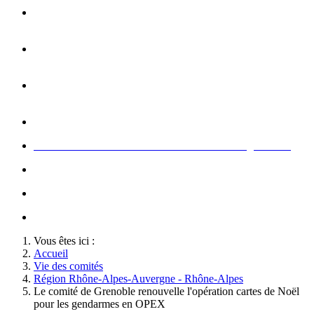
Opération carte de Noël : rencontre entre les enfants et les
gendarme
s
Rallumage de la flamme du Soldat Inconnu à l'Arc de
Triomphe à l'occasion du congrès
Concert de la Garde Républicaine à l'occasion du congrès
2022
Rallumage de la flamme à l'occasion du congrès 2022
Honneurs au Soldat Inconnu à l'occasion du congrès 2026
Soutien au championnat de France militaire de judo
Le conseil d'administration des Amis de la Gendarmerie
Activté associative d'un comité
Vous êtes ici :
Accueil
Vie des comités
Région Rhône-Alpes-Auvergne - Rhône-Alpes
Le comité de Grenoble renouvelle l'opération cartes de Noël
pour les gendarmes en OPEX