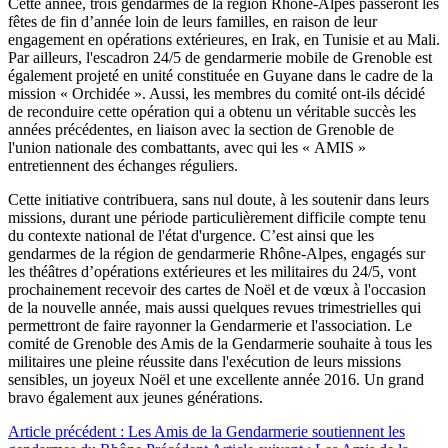
Cette année, trois gendarmes de la région Rhône-Alpes passeront les
fêtes de fin d’année loin de leurs familles, en raison de leur
engagement en opérations extérieures, en Irak, en Tunisie et au Mali.
Par ailleurs, l'escadron 24/5 de gendarmerie mobile de Grenoble est
également projeté en unité constituée en Guyane dans le cadre de la
mission « Orchidée ». Aussi, les membres du comité ont-ils décidé
de reconduire cette opération qui a obtenu un véritable succès les
années précédentes, en liaison avec la section de Grenoble de
l'union nationale des combattants, avec qui les « AMIS »
entretiennent des échanges réguliers.
Cette initiative contribuera, sans nul doute, à les soutenir dans leurs
missions, durant une période particulièrement difficile compte tenu
du contexte national de l'état d'urgence. C’est ainsi que les
gendarmes de la région de gendarmerie Rhône-Alpes, engagés sur
les théâtres d’opérations extérieures et les militaires du 24/5, vont
prochainement recevoir des cartes de Noël et de vœux à l'occasion
de la nouvelle année, mais aussi quelques revues trimestrielles qui
permettront de faire rayonner la Gendarmerie et l'association. Le
comité de Grenoble des Amis de la Gendarmerie souhaite à tous les
militaires une pleine réussite dans l'exécution de leurs missions
sensibles, un joyeux Noël et une excellente année 2016. Un grand
bravo également aux jeunes générations.
Article précédent : Les Amis de la Gendarmerie soutiennent les