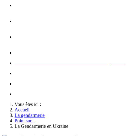
Opération carte de Noël : rencontre entre les enfants et les
gendarme
s
Rallumage de la flamme du Soldat Inconnu à l'Arc de
Triomphe à l'occasion du congrès
Concert de la Garde Républicaine à l'occasion du congrès
2022
Rallumage de la flamme à l'occasion du congrès 2022
Honneurs au Soldat Inconnu à l'occasion du congrès 2026
Soutien au championnat de France militaire de judo
Le conseil d'administration des Amis de la Gendarmerie
Activté associative d'un comité
Vous êtes ici :
Accueil
La gendarmerie
Point sur...
La Gendarmerie en Ukraine