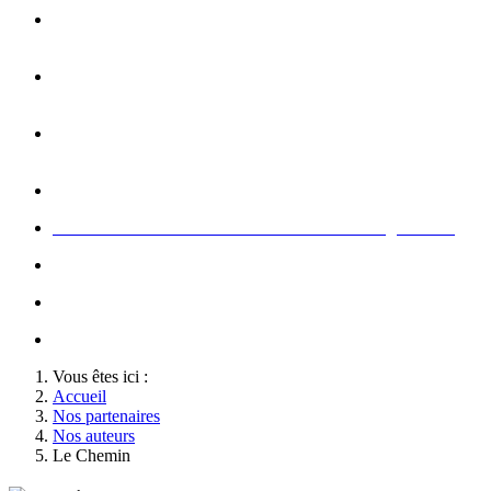
Opération carte de Noël : rencontre entre les enfants et les
gendarme
s
Rallumage de la flamme du Soldat Inconnu à l'Arc de
Triomphe à l'occasion du congrès
Concert de la Garde Républicaine à l'occasion du congrès
2022
Rallumage de la flamme à l'occasion du congrès 2022
Honneurs au Soldat Inconnu à l'occasion du congrès 2026
Soutien au championnat de France militaire de judo
Le conseil d'administration des Amis de la Gendarmerie
Activté associative d'un comité
Vous êtes ici :
Accueil
Nos partenaires
Nos auteurs
Le Chemin