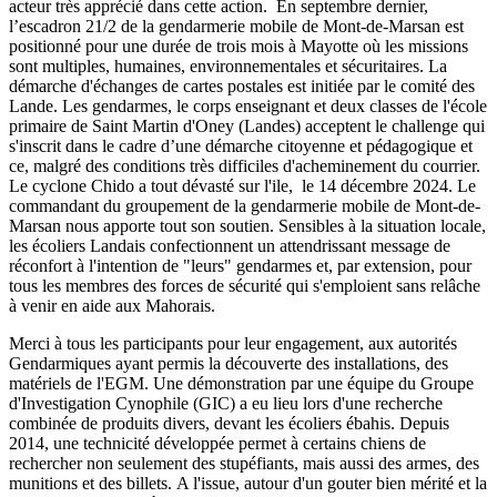
acteur très apprécié dans cette action. En septembre dernier,
l’escadron 21/2 de la gendarmerie mobile de Mont-de-Marsan est
positionné pour une durée de trois mois à Mayotte où les missions
sont multiples, humaines, environnementales et sécuritaires. La
démarche d'échanges de cartes postales est initiée par le comité des
Lande. Les gendarmes, le corps enseignant et deux classes de l'école
primaire de Saint Martin d'Oney (Landes) acceptent le challenge qui
s'inscrit dans le cadre d’une démarche citoyenne et pédagogique et
ce, malgré des conditions très difficiles d'acheminement du courrier.
Le cyclone Chido a tout dévasté sur l'ile, le 14 décembre 2024. Le
commandant du groupement de la gendarmerie mobile de Mont-de-
Marsan nous apporte tout son soutien. Sensibles à la situation locale,
les écoliers Landais confectionnent un attendrissant message de
réconfort à l'intention de "leurs" gendarmes et, par extension, pour
tous les membres des forces de sécurité qui s'emploient sans relâche
à venir en aide aux Mahorais.
Merci à tous les participants pour leur engagement, aux autorités
Gendarmiques ayant permis la découverte des installations, des
matériels de l'EGM. Une démonstration par une équipe du Groupe
d'Investigation Cynophile (GIC) a eu lieu lors d'une recherche
combinée de produits divers, devant les écoliers ébahis. Depuis
2014, une technicité développée permet à certains chiens de
rechercher non seulement des stupéfiants, mais aussi des armes, des
munitions et des billets. A l'issue, autour d'un gouter bien mérité et la