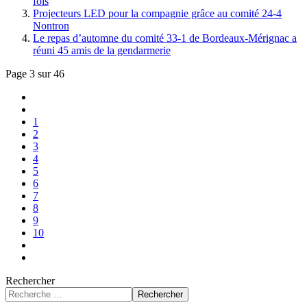
fois
Projecteurs LED pour la compagnie grâce au comité 24-4
Nontron
Le repas d’automne du comité 33-1 de Bordeaux-Mérignac a
réuni 45 amis de la gendarmerie
Page 3 sur 46
1
2
3
4
5
6
7
8
9
10
Rechercher
Rechercher