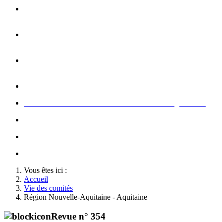
Opération carte de Noël : rencontre entre les enfants et les
gendarme
s
Rallumage de la flamme du Soldat Inconnu à l'Arc de
Triomphe à l'occasion du congrès
Concert de la Garde Républicaine à l'occasion du congrès
2022
Rallumage de la flamme à l'occasion du congrès 2022
Honneurs au Soldat Inconnu à l'occasion du congrès 2026
Soutien au championnat de France militaire de judo
Le conseil d'administration des Amis de la Gendarmerie
Activté associative d'un comité
Vous êtes ici :
Accueil
Vie des comités
Région Nouvelle-Aquitaine - Aquitaine
Revue n° 354